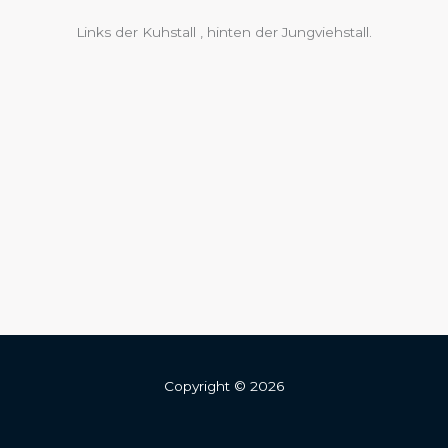
Links der Kuhstall , hinten der Jungviehstall.
Copyright © 2026